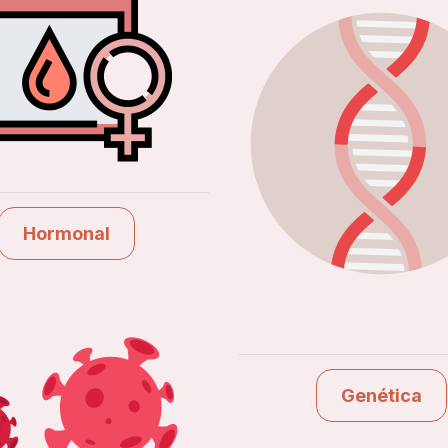
Hormonal
Ver estudios
Genética
Ver estudios
Hormonal
Genética
Covid-19