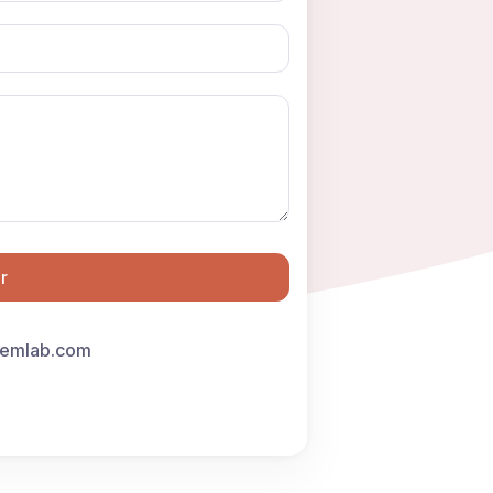
r
femlab.com