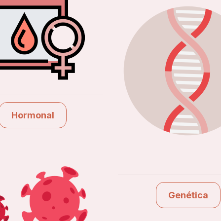
Hormonal
Ver estudios
Genética
Ver estudios
Hormonal
Genética
Covid-19